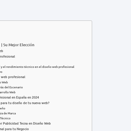
| Su Mejor Elección
web
rofesional
d y el rendimiento técnico en el diseño web profesional
vo
 web profesional
io Web
rás del Escenario
sarrollo Web
esional en España en 2024
 para tu diseño de tu nueva web?
seño
gia de Marca
 Técnico
por Publicidad Tecna en Diseño Web
nal para tu Negocio