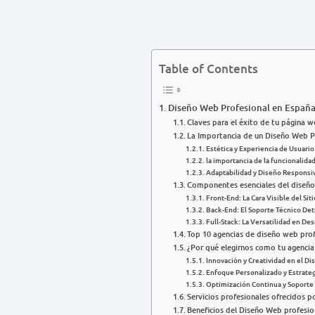
Table of Contents
Diseño Web Profesional en España 
Claves para el éxito de tu página 
La Importancia de un Diseño Web P
Estética y Experiencia de Usuario
la importancia de la funcionalida
Adaptabilidad y Diseño Responsi
Componentes esenciales del diseño
Front-End: La Cara Visible del Sit
Back-End: El Soporte Técnico Det
Full-Stack: La Versatilidad en De
Top 10 agencias de diseño web prof
¿Por qué elegirnos como tu agencia
Innovación y Creatividad en el Di
Enfoque Personalizado y Estrate
Optimización Continua y Soporte
Servicios profesionales ofrecidos 
Beneficios del Diseño Web profesio