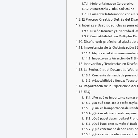
Mejorar la Imagen Corporativa
Aumentar la Visibilidad Online
Fomentar la Interacción con el U
El Proceso Creativo Detrás del Dis
Interfaz y Usabilidad: claves para e
Diseño Intuitivo y Orientado al U
Compatibilidad con Múltiples Dis
Diseño web profesional ajustado 
Importancia de la Optimización 
Mejora en el Posicionamiento d
Impacto en la Atracción de Tráfi
Innovación y Tendencias en Diseñ
La Evolución del Desarrollo Web 
Creciente demanda de presenci
Adaptabilidad a Nuevas Tecnolo
Importancia de la Experiencia del 
FAQ
¿Por qué es importante contar 
¿En qué consiste la estética y l
¿Cuál es la importancia del ren
¿Qué es el diseño web responsiv
¿Qué papel desempeña el Front-
¿Qué funciones cumple el Back
¿Qué criterios se deben conside
¿Qué servicios adicionales ofre