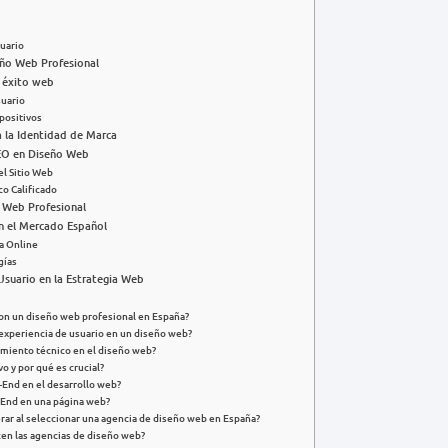
suario
eño Web Profesional
l éxito web
suario
positivos
a la Identidad de Marca
SEO en Diseño Web
el Sitio Web
co Calificado
o Web Profesional
en el Mercado Español
a Online
gías
Usuario en la Estrategia Web
con un diseño web profesional en España?
a experiencia de usuario en un diseño web?
dimiento técnico en el diseño web?
o y por qué es crucial?
End en el desarrollo web?
-End en una página web?
rar al seleccionar una agencia de diseño web en España?
cen las agencias de diseño web?