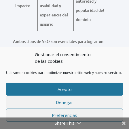
autoridad y
Impacto
usabilidad y
popularidad del
experiencia del
dominio
usuario
Ambos tipos de SEO son esenciales para lograr un
y deben trabajarse de manera
posicionamiento eficiente
Gestionar el consentimiento
complementaria para alcanzar los mejores resultados
de las cookies
posibles en Pamplona.
Utilizamos cookies para optimizar nuestro sitio web y nuestro servicio.
Implementación de
Acepto
estrategias de SEO local
Denegar
Preferencias
Para las empresas de Pamplona, adoptar
estrategias de
Share This
es vital para conectar con su comunidad y
SEO local